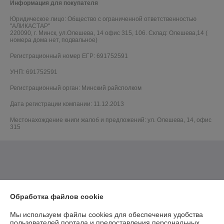
Информация для покупателя
Юридическое лицо:
Общество с ограниченной ответственностью
"АЛИКАСТАР"
220090, г. Минск, ул.Олешева, 14 офис 315, 106. Склад: Олешева,14 (
номера дома нет, подвальное)
Регистрационный номер ЕГР: 691752591
УНП: 691752591
Регистрационный орган: Минский райсполком
Дата регистрации компании: 11.12.2013
Местонахождение книги жалоб и предложений: ул. Олешева, 14, офис
315
Обработка файлов cookie
Мы используем файлы cookies для обеспечения удобства
пользователей портала и предоставления персональных