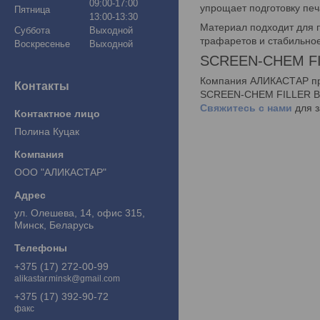
09:00-17:00
упрощает подготовку печ
Пятница
13:00-13:30
Материал подходит для 
Суббота
Выходной
трафаретов и стабильное
Воскресенье
Выходной
SCREEN-CHEM FI
Компания АЛИКАСТАР пр
Контакты
SCREEN-CHEM FILLER BLU
Свяжитесь с нами
для з
Полина Куцак
ООО "АЛИКАСТАР"
ул. Олешева, 14, офис 315,
Минск, Беларусь
+375 (17) 272-00-99
alikastar.minsk@gmail.com
+375 (17) 392-90-72
факс