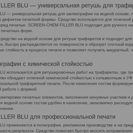
LER BLU — универсальная ретушь для трафа
 — универсальная ретушь для шелкографии на водной основе, п
 дефектов печатной формы. Средство используется для точечной 
еред печатью. SCREEN-CHEM FILLER BLU подходит для ручного на
е печатных форм.
средство на водной основе для ретуши трафаретов и подходит для
ся, быстро распределяется по поверхности и образует плотный ко
ю стойкость в процессе печати и позволяет получить аккуратный, ч
графии с химической стойкостью
 используется для ретушировочных работ на трафаретах, где тре
во обладает отличной химической стойкостью к сольвентным и УФ 
нальной трафаретной печати. После нанесения состав формирует
й работе с формой.
ректировки печатных элементов, заполнения ненужных участков и
я водной основе состав удобен в нанесении, экономично расходуе
енения.
LER BLU для профессиональной печати
 применяется в полиграфии, рекламном производстве и на предпр
ность результата. Средство помогает быстро вносить исправления 