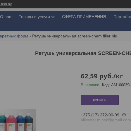
Deal.by
О нас
Товары и услуги
СФЕРА ПРИМЕНЕНИЯ
Партнёр
фаретных форм
Ретушь универсальная screen-chem filler blu
Ретушь универсальная SCREEN-CH
62,59
руб.
/кг
В наличии
Код:
АМ100039/
КУПИТЬ
+375 (17) 272-00-99
alikastar.minsk@gmail.com