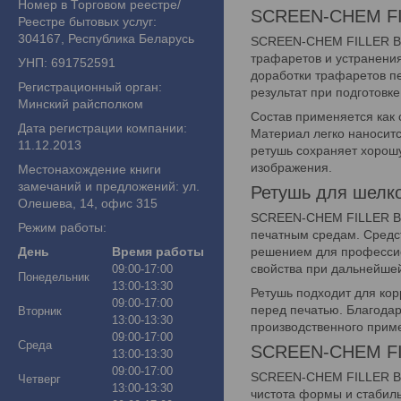
Номер в Торговом реестре/
SCREEN-CHEM FIL
Реестре бытовых услуг:
304167, Республика Беларусь
SCREEN-CHEM FILLER BLU
трафаретов и устранения
УНП: 691752591
доработки трафаретов п
Регистрационный орган:
результат при подготовк
Минский райсполком
Состав применяется как 
Дата регистрации компании:
Материал легко наносит
11.12.2013
ретушь сохраняет хорошу
изображения.
Местонахождение книги
замечаний и предложений: ул.
Ретушь для шелко
Олешева, 14, офис 315
SCREEN-CHEM FILLER BLU
Режим работы:
печатным средам. Средст
решением для профессио
День
Время работы
свойства при дальнейше
09:00-17:00
Понедельник
13:00-13:30
Ретушь подходит для кор
09:00-17:00
перед печатью. Благодар
Вторник
13:00-13:30
производственного прим
09:00-17:00
Среда
SCREEN-CHEM FIL
13:00-13:30
09:00-17:00
SCREEN-CHEM FILLER BLU
Четверг
13:00-13:30
чистота формы и стабиль