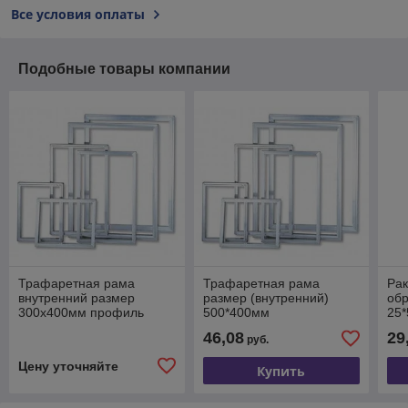
Все условия оплаты
Подобные товары компании
Трафаретная рама
Трафаретная рама
Рак
внутренний размер
размер (внутренний)
об
300х400мм профиль
500*400мм
25*
30*30мм
90
46,08
29
руб.
ус
Цену уточняйте
Купить