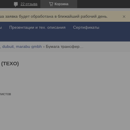
22 отзыва
Корзина
ша заявка будет обработана в ближайший рабочий день.
ы
Презентации и тех. описания
Сертификаты
, dubuit, marabu gmbh
Бумага трансферная nsp105 (texo)
 (TEXO)
листов