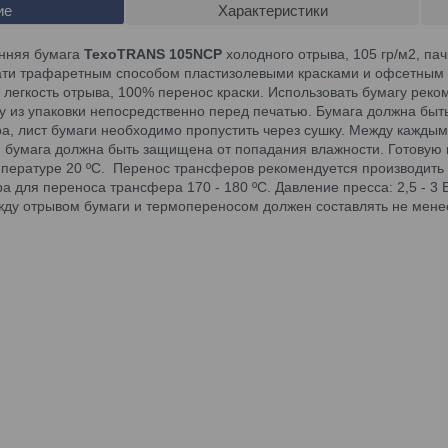
ие
Характеристики
нняя бумага
TexoTRANS 105NCP
холодного отрыва, 105 гр/м2, пач
ати трафаретным способом пластизолевыми красками и офсетным с
 легкость отрыва, 100% перенос краски. Использовать бумагу рек
гу из упаковки непосредственно перед печатью. Бумага должна бы
а, лист бумаги необходимо пропустить через сушку. Между каждым
, бумага должна быть защищена от попадания влажности. Готовую
мпературе 20 ºС. Перенос трансферов рекомендуется производить 
 для переноса трансфера 170 - 180 ºС. Давление пресса: 2,5 - 3 Б
ду отрывом бумаги и термопереносом должен составлять не менее